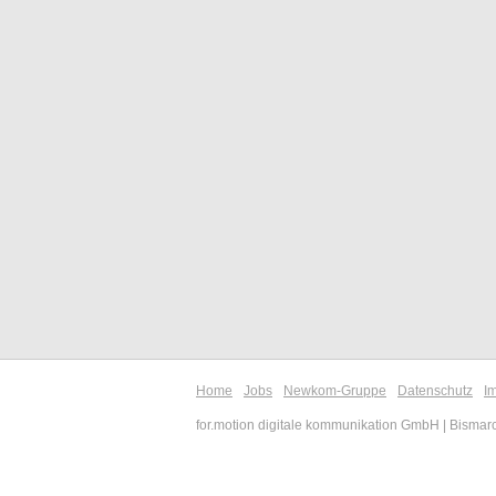
Home
Jobs
Newkom-Gruppe
Datenschutz
I
for.motion digitale kommunikation GmbH | Bismar