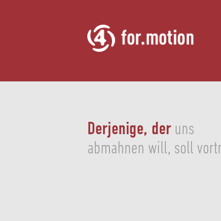
Derjenige, der
uns
abmahnen will, soll vortr