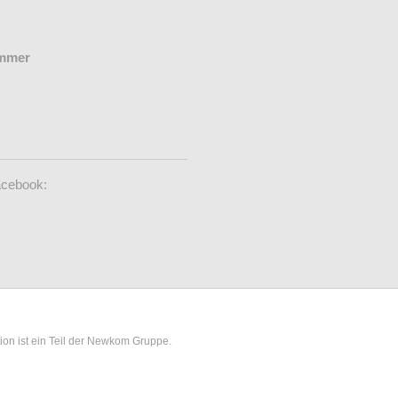
ummer
acebook:
tion ist ein Teil der Newkom Gruppe.