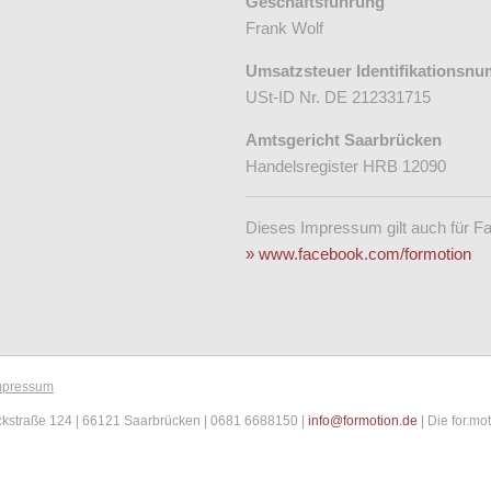
Geschäftsführung
Frank Wolf
Umsatzsteuer Identifikationsn
USt-ID Nr. DE 212331715
Amtsgericht Saarbrücken
Handelsregister HRB 12090
Dieses Impressum gilt auch für F
www.facebook.com/formotion
mpressum
ckstraße 124 | 66121 Saarbrücken | 0681 6688150 |
info@formotion.de
| Die for.mo