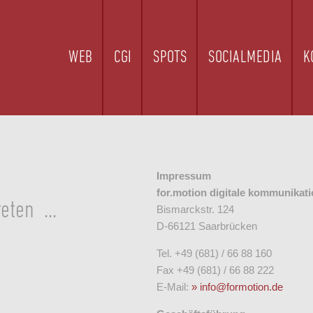
WEB
CGI
SPOTS
SOCIALMEDIA
K
Impressum
for.motion digitale kommunika
eten ...
Bismarckstr. 124
D-66121 Saarbrücken
Tel. +49 (681) / 66 88 160
Fax +49 (681) / 66 88 222
E-Mail:
info@formotion.de