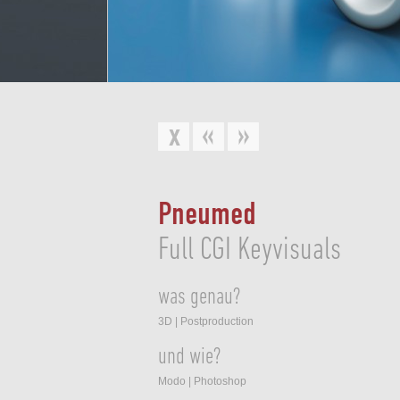
Pneumed
Full CGI Keyvisuals
was genau?
3D | Postproduction
und wie?
Modo | Photoshop